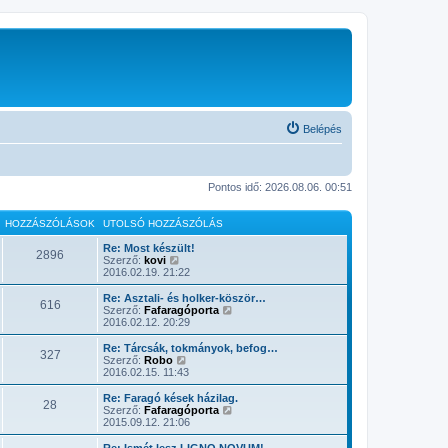
Belépés
Pontos idő: 2026.08.06. 00:51
HOZZÁSZÓLÁSOK
UTOLSÓ HOZZÁSZÓLÁS
Re: Most készült!
2896
U
Szerző:
kovi
t
2016.02.19. 21:22
o
l
Re: Asztali- és holker-köször…
616
s
U
Szerző:
Fafaragóporta
ó
t
2016.02.12. 20:29
h
o
o
l
Re: Tárcsák, tokmányok, befog…
327
z
s
U
Szerző:
Robo
z
ó
t
2016.02.15. 11:43
á
h
o
s
o
l
Re: Faragó kések házilag.
z
28
z
s
U
Szerző:
Fafaragóporta
ó
z
ó
t
2015.09.12. 21:06
l
á
h
o
á
s
o
l