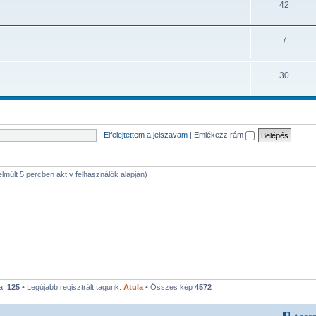
42
7
30
Elfelejtettem a jelszavam
|
Emlékezz rám
 elmúlt 5 percben aktív felhasználók alapján)
a:
125
• Legújabb regisztrált tagunk:
Atula
• Összes kép
4572