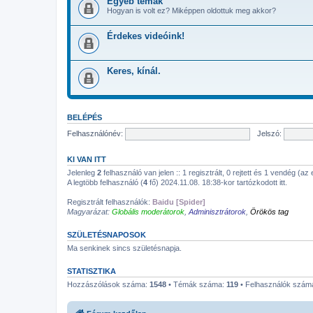
Egyéb témák
Hogyan is volt ez? Miképpen oldottuk meg akkor?
Érdekes videóink!
Keres, kínál.
BELÉPÉS
Felhasználónév:
Jelszó:
KI VAN ITT
Jelenleg
2
felhasználó van jelen :: 1 regisztrált, 0 rejtett és 1 vendég (az
A legtöbb felhasználó (
4
fő) 2024.11.08. 18:38-kor tartózkodott itt.
Regisztrált felhasználók:
Baidu [Spider]
Magyarázat:
Globális moderátorok
,
Adminisztrátorok
,
Örökös tag
SZÜLETÉSNAPOSOK
Ma senkinek sincs születésnapja.
STATISZTIKA
Hozzászólások száma:
1548
• Témák száma:
119
• Felhasználók szám