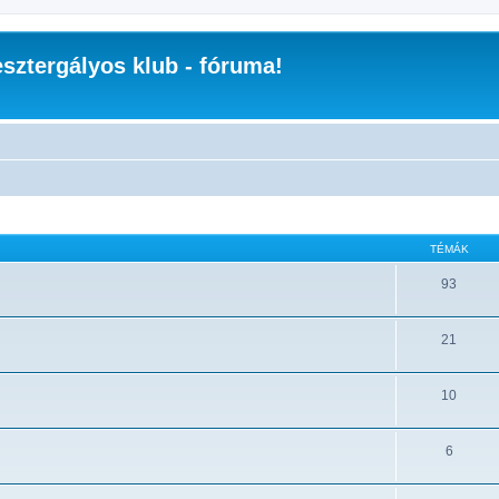
sztergályos klub - fóruma!
TÉMÁK
93
21
10
6