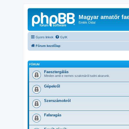
Magyar amatőr fae
Emlék Oldal
Gyors linkek
GyIK
Fórum kezdőlap
FÓRUM
Faesztergálás
Minden amit e nemes szakmáról tudni akarunk.
Gépekről
Szerszámokról
Fafaragás