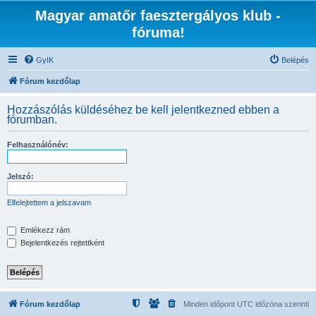
Magyar amatőr faesztergályos klub -
fóruma!
GyIK
Belépés
Fórum kezdőlap
Hozzászólás küldéséhez be kell jelentkezned ebben a
fórumban.
Felhasználónév:
Jelszó:
Elfelejtettem a jelszavam
Emlékezz rám
Bejelentkezés rejtettként
Fórum kezdőlap
Minden időpont
UTC
időzóna szerinti