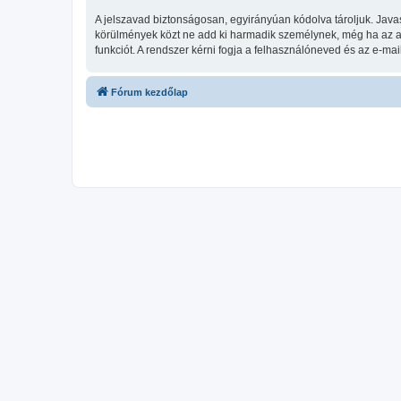
A jelszavad biztonságosan, egyirányúan kódolva tároljuk. Java
körülmények közt ne add ki harmadik személynek, még ha az az 
funkciót. A rendszer kérni fogja a felhasználóneved és az e-mai
Fórum kezdőlap