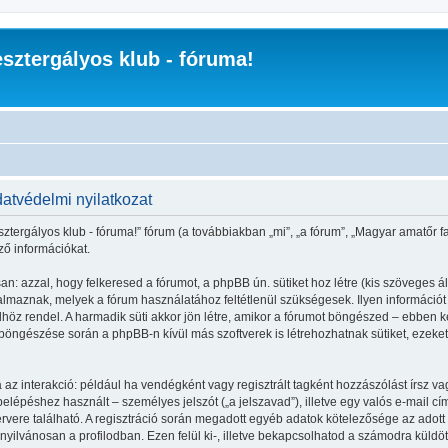
sztergályos klub - fóruma!
datvédelmi nyilatkozat
ztergályos klub - fóruma!” fórum (a továbbiakban „mi”, „a fórum”, „Magyar amatőr fae
ző információkat.
n: azzal, hogy felkeresed a fórumot, a phpBB ún. sütiket hoz létre (kis szöveges 
maznak, melyek a fórum használatához feltétlenül szükségesek. Ilyen információt tár
 rendel. A harmadik süti akkor jön létre, amikor a fórumot böngészed – ebben kerü
l böngészése során a phpBB-n kívül más szoftverek is létrehozhatnak sütiket, eze
 az interakció: például ha vendégként vagy regisztrált tagként hozzászólást írsz va
lépéshez használt – személyes jelszót („a jelszavad”), illetve egy valós e-mail cím
vere található. A regisztráció során megadott egyéb adatok kötelezősége az adott
yilvánosan a profilodban. Ezen felül ki-, illetve bekapcsolhatod a számodra küldöt