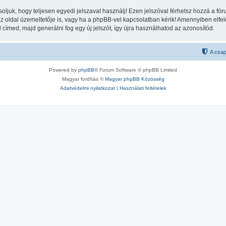
soljuk, hogy teljesen egyedi jelszavat használj! Ezen jelszóval férhetsz hozzá a 
oldal üzemeltetője is, vagy ha a phpBB-vel kapcsolatban kérik! Amennyiben elfelej
l címed, majd generálni fog egy új jelszót, így újra használhatod az azonosítód.
A csap
Powered by
phpBB
® Forum Software © phpBB Limited
Magyar fordítás ©
Magyar phpBB Közösség
Adatvédelmi nyilatkozat
|
Használati feltételek