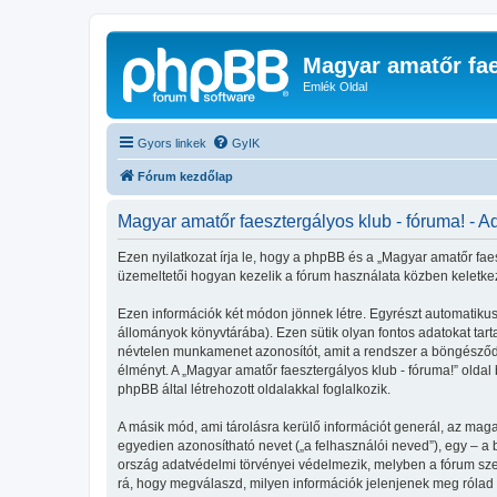
Magyar amatőr fae
Emlék Oldal
Gyors linkek
GyIK
Fórum kezdőlap
Magyar amatőr faesztergályos klub - fóruma! - A
Ezen nyilatkozat írja le, hogy a phpBB és a „Magyar amatőr faes
üzemeltetői hogyan kezelik a fórum használata közben keletke
Ezen információk két módon jönnek létre. Egyrészt automatikusa
állományok könyvtárába). Ezen sütik olyan fontos adatokat tartal
névtelen munkamenet azonosítót, amit a rendszer a böngésződhöz
élményt. A „Magyar amatőr faesztergályos klub - fóruma!” olda
phpBB által létrehozott oldalakkal foglalkozik.
A másik mód, ami tárolásra kerülő információt generál, az maga
egyedien azonosítható nevet („a felhasználói neved”), egy – a be
ország adatvédelmi törvényei védelmezik, melyben a fórum szer
rá, hogy megválaszd, milyen információk jelenjenek meg rólad n