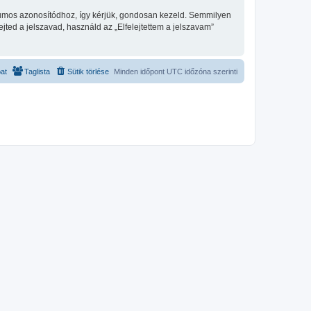
fórumos azonosítódhoz, így kérjük, gondosan kezeld. Semmilyen
ted a jelszavad, használd az „Elfelejtettem a jelszavam”
at
Taglista
Sütik törlése
Minden időpont
UTC
időzóna szerinti