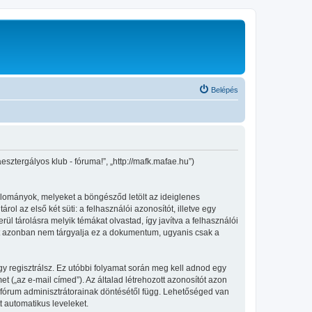
Belépés
sztergályos klub - fóruma!”, „http://mafk.mafae.hu”)
állományok, melyeket a böngésződ letölt az ideiglenes
ol az első két süti: a felhasználói azonosítót, illetve egy
l tárolásra melyik témákat olvastad, így javítva a felhasználói
ket azonban nem tárgyalja ez a dokumentum, ugyanis csak a
gy regisztrálsz. Ez utóbbi folyamat során meg kell adnod egy
et („az e-mail címed”). Az általad létrehozott azonosítót azon
 fórum adminisztrátorainak döntésétől függ. Lehetőséged van
t automatikus leveleket.