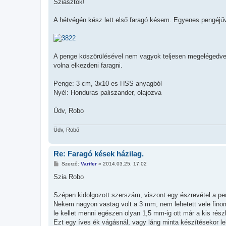
z
Sziasztok!
z
á
s
A hétvégén kész lett első faragó késem. Egyenes pengéjűve
z
ó
l
á
s
A penge köszörülésével nem vagyok teljesen megelégedve, 
volna elkezdeni faragni.
Penge: 3 cm, 3x10-es HSS anyagból
Nyél: Honduras paliszander, olajozva
Üdv, Robo
Üdv, Robó
Re: Faragó kések házilag.
H
Szerző:
Varifer
»
2014.03.25. 17:02
o
z
Szia Robo
z
á
s
Szépen kidolgozott szerszám, viszont egy észrevétel a p
z
Nekem nagyon vastag volt a 3 mm, nem lehetett vele fino
ó
l
le kellet menni egészen olyan 1,5 mm-ig ott már a kis részl
á
Ezt egy íves ék vágásnál, vagy láng minta készítésekor lehe
s