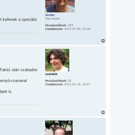
t
e
t
Varifer
e
Site Admin
 kellenek a speciális
j
é
Hozzászólások:
163
r
Csatlakozott:
2012.01.09. 22:36
e
V
i
s
s
z
a
a
( Fakéz után szabadon
t
e
szalokik
t
ernyó-csavarral
Hozzászólások:
50
e
Csatlakozott:
2012.01.14. 10:47
j
é
épet is.
r
e
V
i
s
s
z
a