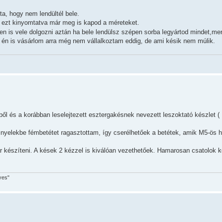
ta, hogy nem lendültél bele.
ezt kinyomtatva már meg is kapod a méreteket.
n is vele dolgozni aztán ha bele lendülsz szépen sorba legyártod mindet,mert
n is vásárlom arra még nem vállalkoztam eddig, de ami késik nem múlik.
ől és a korábban leselejtezett esztergakésnek nevezett leszoktató készlet 
nyelekbe fémbetétet ragasztottam, így cserélhetőek a betétek, amik M5-ös h
 készíteni. A kések 2 kézzel is kiválóan vezethetőek. Hamarosan csatolok k
yes"