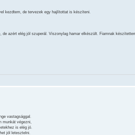
l kezdtem, de tervezek egy hajlítottat is készíteni.
de azért elég jól szuperál. Viszonylag hamar elkészült. Fiamnak készítettem
enge vastagsággal.
m munkát végezni,
etekhez is elég jó.
t jól letesztelni.