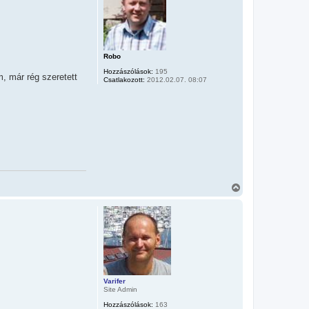
a
t
e
t
e
j
Robo
é
Hozzászólások:
195
r
, már rég szeretett
Csatlakozott:
2012.02.07. 08:07
e
V
i
s
s
z
a
a
t
e
t
Varifer
e
Site Admin
j
é
Hozzászólások:
163