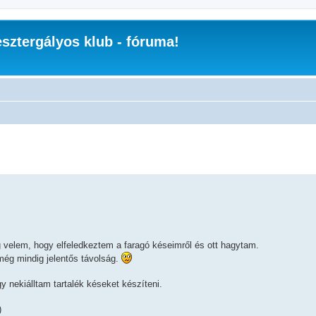
sztergályos klub - fóruma!
 velem, hogy elfeledkeztem a faragó késeimről és ott hagytam.
még mindig jelentős távolság.
 nekiálltam tartalék késeket készíteni.
)