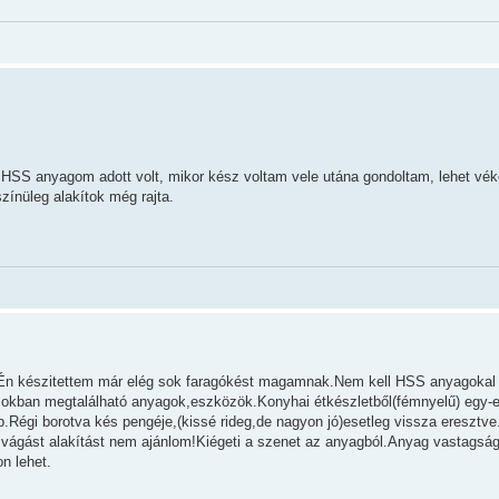
 HSS anyagom adott volt, mikor kész voltam vele utána gondoltam, lehet vék
zínüleg alakítok még rajta.
rá.Én készitettem már elég sok faragókést magamnak.Nem kell HSS anyagokal
sokban megtalálható anyagok,eszközök.Konyhai étkészletből(fémnyelű) egy-eg
b.Régi borotva kés pengéje,(kissé rideg,de nagyon jó)esetleg vissza eresztve
ló vágást alakítást nem ajánlom!Kiégeti a szenet az anyagból.Anyag vastags
n lehet.