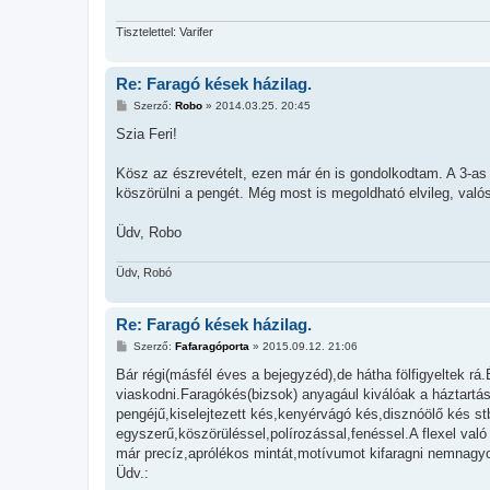
Tisztelettel: Varifer
Re: Faragó kések házilag.
H
Szerző:
Robo
»
2014.03.25. 20:45
o
z
Szia Feri!
z
á
s
Kösz az észrevételt, ezen már én is gondolkodtam. A 3-as
z
köszörülni a pengét. Még most is megoldható elvileg, valós
ó
l
á
Üdv, Robo
s
Üdv, Robó
Re: Faragó kések házilag.
H
Szerző:
Fafaragóporta
»
2015.09.12. 21:06
o
z
Bár régi(másfél éves a bejegyzéd),de hátha fölfigyeltek 
z
viaskodni.Faragókés(bizsok) anyagául kiválóak a háztartá
á
s
pengéjű,kiselejtezett kés,kenyérvágó kés,disznóölő kés st
z
egyszerű,köszörüléssel,polírozással,fenéssel.A flexel va
ó
l
már precíz,aprólékos mintát,motívumot kifaragni nemnagyo
á
Üdv.:
s