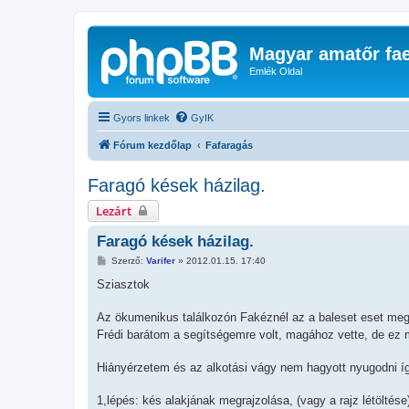
Magyar amatőr fae
Emlék Oldal
Gyors linkek
GyIK
Fórum kezdőlap
Fafaragás
Faragó kések házilag.
Lezárt
Faragó kések házilag.
H
Szerző:
Varifer
»
2012.01.15. 17:40
o
z
Sziasztok
z
á
s
Az ökumenikus találkozón Fakéznél az a baleset eset meg
z
Frédi barátom a segítségemre volt, magához vette, de ez 
ó
l
á
Hiányérzetem és az alkotási vágy nem hagyott nyugodni így
s
1,lépés: kés alakjának megrajzolása, (vagy a rajz létöltése