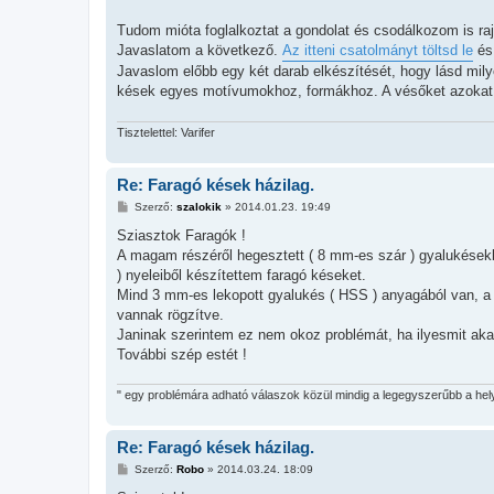
z
á
s
Tudom mióta foglalkoztat a gondolat és csodálkozom is raj
z
Javaslatom a következő.
Az itteni csatolmányt töltsd le
és 
ó
l
Javaslom előbb egy két darab elkészítését, hogy lásd milye
á
kések egyes motívumokhoz, formákhoz. A vésőket azokat é
s
Tisztelettel: Varifer
Re: Faragó kések házilag.
H
Szerző:
szalokik
»
2014.01.23. 19:49
o
z
Sziasztok Faragók !
z
A magam részéről hegesztett ( 8 mm-es szár ) gyalukésekb
á
s
) nyeleiből készítettem faragó késeket.
z
Mind 3 mm-es lekopott gyalukés ( HSS ) anyagából van, a 
ó
l
vannak rögzítve.
á
Janinak szerintem ez nem okoz problémát, ha ilyesmit akar
s
További szép estét !
" egy problémára adható válaszok közül mindig a legegyszerűbb a hel
Re: Faragó kések házilag.
H
Szerző:
Robo
»
2014.03.24. 18:09
o