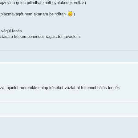
jzolása (jelen pill elhasznált gyalukések voltak)
 a plazmavágót nem akartam beindítani
)
 végül fenés.
gasztására kétkomponenses ragasztót javaslom.
á, ajánlót méretekkel alap késeket vázlattal feltennél hálás lennék.