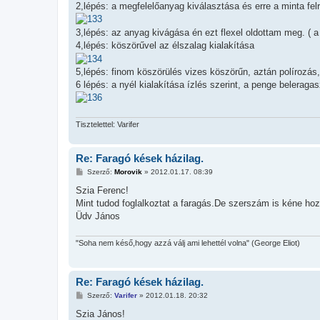
2,lépés: a megfelelőanyag kiválasztása és erre a minta felra
3,lépés: az anyag kivágása én ezt flexel oldottam meg. (
4,lépés: köszörűvel az élszalag kialakítása
5,lépés: finom köszörülés vizes köszörűn, aztán polírozás,
6 lépés: a nyél kialakítása ízlés szerint, a penge belera
Tisztelettel: Varifer
Re: Faragó kések házilag.
H
Szerző:
Morovik
»
2012.01.17. 08:39
o
z
Szia Ferenc!
z
Mint tudod foglalkoztat a faragás.De szerszám is kéne hozz
á
s
Üdv János
z
ó
l
"Soha nem késő,hogy azzá válj ami lehettél volna" (George Eliot)
á
s
Re: Faragó kések házilag.
H
Szerző:
Varifer
»
2012.01.18. 20:32
o
z
Szia János!