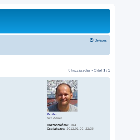
Belépés
8 hozzászólás • Oldal:
1
/
1
Varifer
Site Admin
Hozzászólások:
163
Csatlakozott:
2012.01.09. 22:36